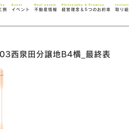
rks
Event
Real estate
Philosophy & Promise
Initiat
工例
イベント
不動産情報
経営理念＆5つのお約束
取り組
03西泉田分譲地B4横_最終表