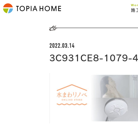
Wo
施
2022.03.14
3C931CE8-1079-