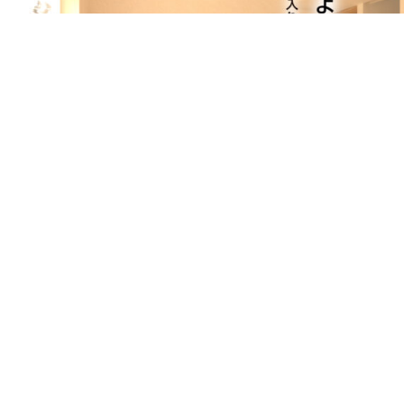
8/22sat23sun
8月OPEN HOUSE