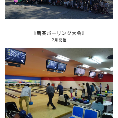
Event
イベント
Real estate
不動産情報
Philosophy & Promise
『新春ボーリング大会』
経営理念＆5つのお約束
2月開催
Initiative
取り組み
After Service
建ててからのお付き合い
Company
会社概要
blog
ブログ