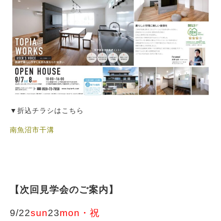
▼折込チラシはこちら
南魚沼市干溝
【次回見学会のご案内】
9/22
sun
23
mon・祝