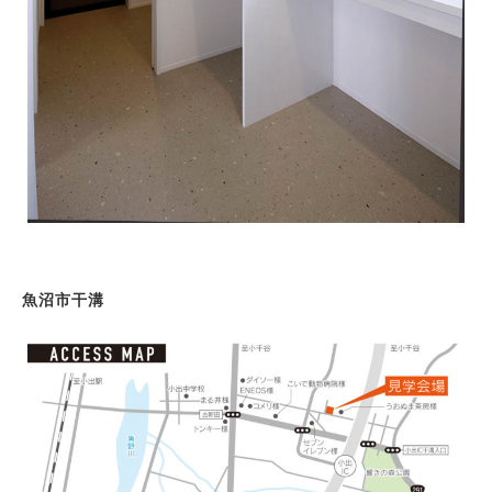
不動産情報
Philosophy & Promise
経営理念＆5つのお約束
Initiative
取り組み
After Service
建ててからのお付き合い
Company
会社概要
魚沼市干溝
blog
ブログ