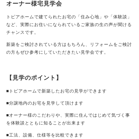
オーナー様宅見学会
Works
施工例
トピアホームで建てられたお宅の「住み心地」や「体験談」
新築注文住宅
など、実際にお住いになられているご家族の生の声が聞ける
暮らし再生
チャンスです。
新築をご検討されている方はもちろん、リフォームをご検討
Event
イベント
の方もぜひ参考にしていただきたい見学会です。
Real estate
不動産情報
【見学のポイント】
Philosophy & Promise
経営理念＆5つのお約束
■トピアホームで新築したお宅の見学ができます
Initiative
■分譲地内のお宅を見学して頂けます
取り組み
■オーナー様のこだわりや、実際に住んではじめて気づく事
After Service
建ててからのお付き合い
を体験談とともに知ることが出来ます
■工法、設備、仕様等を比較できます
Company