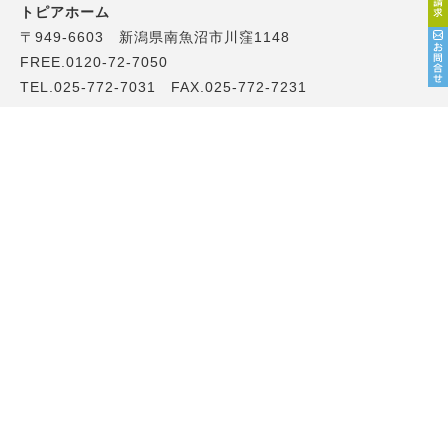
トピアホーム
〒949-6603 新潟県南魚沼市川窪1148
FREE.0120-72-7050
TEL.025-772-7031 FAX.025-772-7231
長岡営業所
〒940-2125 長岡市希望が丘南5丁目6-12
TEL.0258-28-7050 FAX.0258-28-6022
くらしの支援センター ユキトス
〒949-6680 新潟県南魚沼市六日町2851 平賀ビル1F
TEL.025-775-7013 FAX.025-773-2488
Copyright トピアホーム All Rights Reserved.
This site is protected by reCAPTCHA and the Google
Privacy Policy
and
Terms of Service
apply.