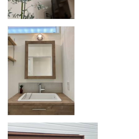
施工例
新築注文住宅
暮らし再生
Event
イベント
Real estate
不動産情報
Philosophy & Promise
経営理念＆5つのお約束
Initiative
取り組み
After Service
建ててからのお付き合い
Company
会社概要