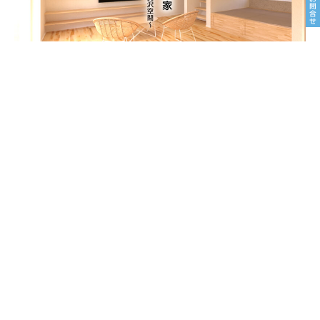
8/22sat23sun
南魚沼市塩沢
8月OPEN HOUSE
8/22sat23sun
トピアホーム本社