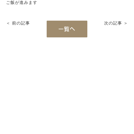
ご飯が進みます
＜ 前の記事
次の記事 ＞
Works
一覧へ
施工例
新築注文住宅
暮らし再生
Event
イベント
Real estate
不動産情報
Philosophy & Promise
経営理念＆5つのお約束
Initiative
取り組み
After Service