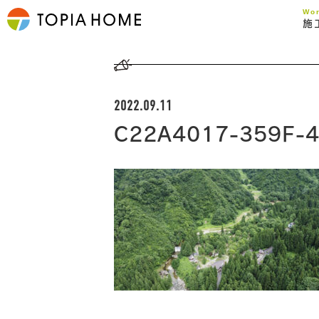
Wo
施
2022.09.11
C22A4017-359F-