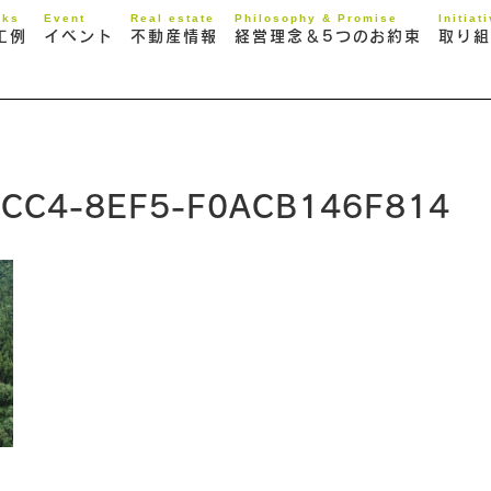
rks
Event
Real estate
Philosophy & Promise
Initiat
工例
イベント
不動産情報
経営理念＆5つのお約束
取り組
4CC4-8EF5-F0ACB146F814