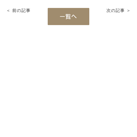
＜ 前の記事
次の記事 ＞
一覧へ
Works
施工例
新築注文住宅
暮らし再生
Event
イベント
Real estate
不動産情報
Philosophy & Promise
経営理念＆5つのお約束
Initiative
取り組み
After Service
建ててからのお付き合い