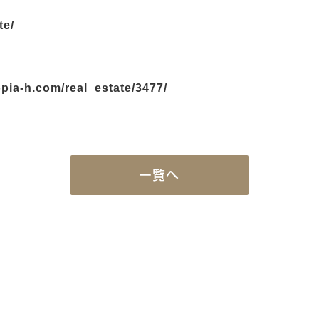
te/
opia-h.com/real_estate/3477/
一覧へ