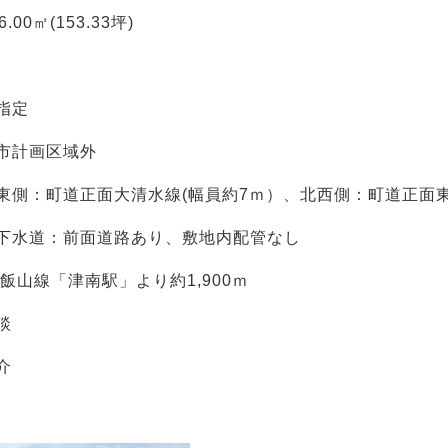
6.00㎡(153.33坪)
指定
市計画区域外
東側：町道正面大清水線(幅員約7ｍ）、北西側：町道正面東
下水道：前面道路あり、敷地内配管なし
R飯山線「津南駅」より約1,900ｍ
談
介