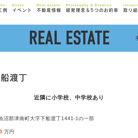
rks
Event
Real estate
Philosophy & Promise
Initiat
工例
イベント
不動産情報
経営理念＆5つのお約束
取り組
REAL ESTATE
下船渡丁
近隣に小学校、中学校あり
魚沼郡津南町大字下船渡丁1441-1の一部
0
万円