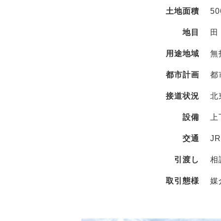
土地面積
50
地目
田
用途地域
無
都市計画
都
接道状況
北
設備
上
交通
J
引渡し
相
取引態様
媒