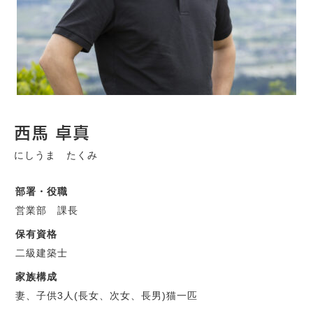
西馬 卓真
にしうま たくみ
部署・役職
営業部 課長
保有資格
二級建築士
家族構成
妻、子供3人(長女、次女、長男)猫一匹