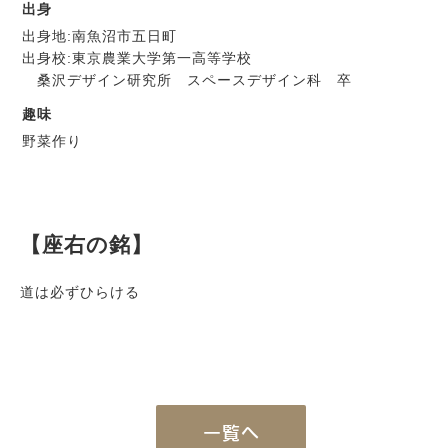
出身
出身地:南魚沼市五日町
出身校:東京農業大学第一高等学校
桑沢デザイン研究所 スペースデザイン科 卒
趣味
野菜作り
Works
【座右の銘】
施工例
新築注文住宅
道は必ずひらける
暮らし再生
Event
イベント
Real estate
不動産情報
一覧へ