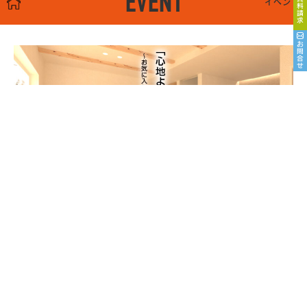
EVENT
イベント
8/22sat23sun
南魚沼市塩沢
8月OPEN HOUSE