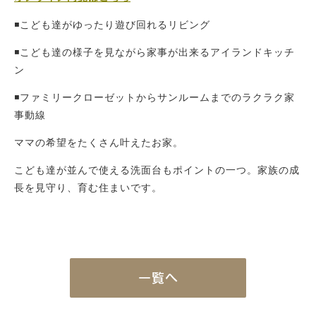
施工例
新築注文住宅
◾️こども達がゆったり遊び回れるリビング
暮らし再生
◾️こども達の様子を見ながら家事が出来るアイランドキッチ
ン
Event
イベント
◾️ファミリークローゼットからサンルームまでのラクラク家
事動線
Real estate
不動産情報
ママの希望をたくさん叶えたお家。
Philosophy & Promise
こども達が並んで使える洗面台もポイントの一つ。家族の成
経営理念＆5つのお約束
長を見守り、育む住まいです。
Initiative
取り組み
After Service
建ててからのお付き合い
一覧へ
Company
会社概要