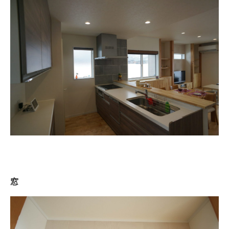
Works
施工例
新築注文住宅
暮らし再生
Event
イベント
Real estate
不動産情報
Philosophy & Promise
経営理念＆5つのお約束
Initiative
取り組み
窓
After Service
建ててからのお付き合い
Company
会社概要