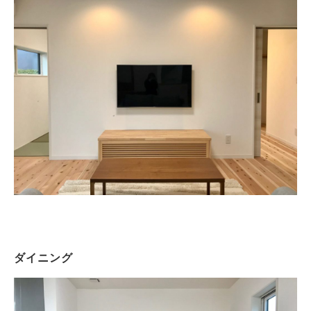
Real estate
不動産情報
Philosophy & Promise
経営理念＆5つのお約束
Initiative
取り組み
After Service
建ててからのお付き合い
Company
会社概要
blog
ブログ
ダイニング