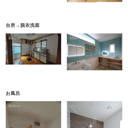
Initiative
取り組み
台所→脱衣洗面
After Service
建ててからのお付き合い
Company
会社概要
blog
ブログ
お風呂