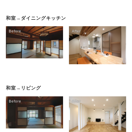
和室→ダイニングキッチン
Works
施工例
新築注文住宅
暮らし再生
和室→リビング
Event
イベント
Real estate
不動産情報
Philosophy & Promise
経営理念＆5つのお約束