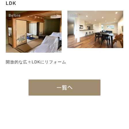
LDK
Initiative
取り組み
After Service
建ててからのお付き合い
Company
会社概要
blog
ブログ
開放的な広々LDKにリフォーム
一覧へ