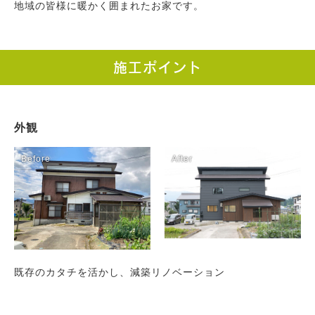
地域の皆様に暖かく囲まれたお家です。
施工ポイント
Works
外観
施工例
新築注文住宅
暮らし再生
Event
イベント
Real estate
不動産情報
既存のカタチを活かし、減築リノベーション
Philosophy & Promise
経営理念＆5つのお約束