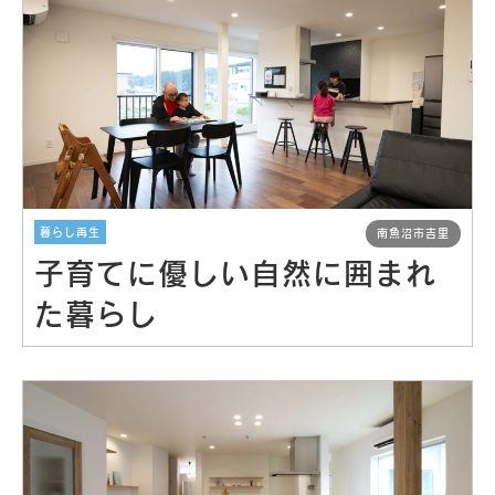
Event
イベント
Real estate
不動産情報
Philosophy & Promise
経営理念＆5つのお約束
Initiative
取り組み
暮らし再生
南魚沼市吉里
子育てに優しい自然に囲まれ
After Service
建ててからのお付き合い
た暮らし
Company
会社概要
blog
ブログ