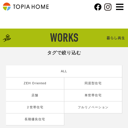
WORKS
暮らし再生
タグで絞り込む
ALL
ZEH Oriented
同居型住宅
店舗
単世帯住宅
２世帯住宅
フルリノベーション
長期優良住宅