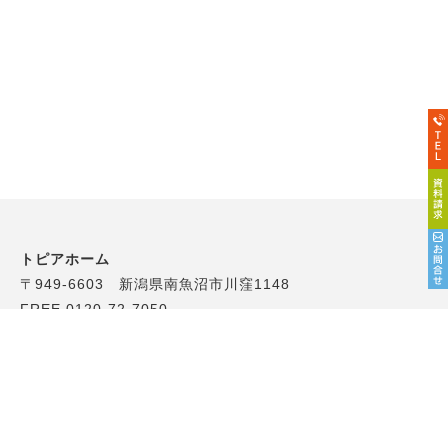
トピアホーム
〒949-6603 新潟県南魚沼市川窪1148
FREE.0120-72-7050
TEL.025-772-7031 FAX.025-772-7231
長岡営業所
〒940-2125 長岡市希望が丘南5丁目6-12
TEL.0258-28-7050 FAX.0258-28-6022