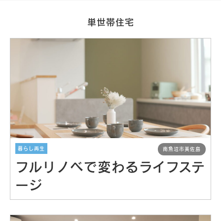
単世帯住宅
暮らし再生
南魚沼市美佐島
フルリノベで変わるライフステ
Works
施工例
ージ
新築注文住宅
暮らし再生