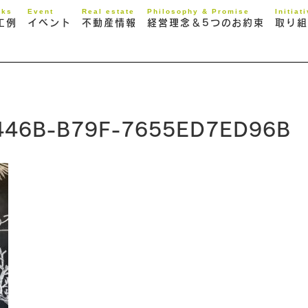
rks
Event
Real estate
Philosophy & Promise
Initiat
工例
イベント
不動産情報
経営理念＆5つのお約束
取り組
446B-B79F-7655ED7ED96B