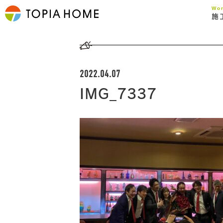
Wo
施
2022.04.07
IMG_7337