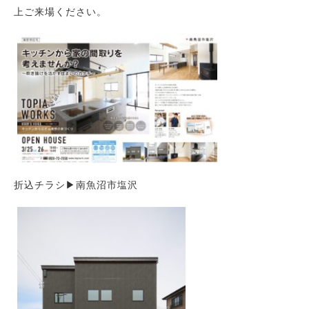
上ご来場ください。
After Service
建ててからのお付き合い
Company
会社概要
blog
ブログ
折込チラシ▶
南魚沼市塩沢