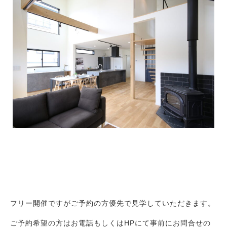
Works
施工例
新築注文住宅
暮らし再生
Event
イベント
Real estate
不動産情報
Philosophy & Promise
経営理念＆5つのお約束
フリー開催ですがご予約の方優先で見学していただきます。
Initiative
取り組み
ご予約希望の方はお電話もしくはHPにて事前にお問合せの