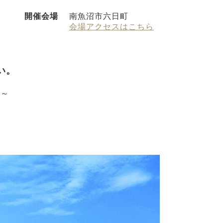
開催会場
南魚沼市六日町
会場アクセスはこちら
い。
ス～