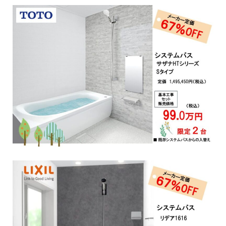
Works
施工例
新築注文住宅
暮らし再生
Event
イベント
Real estate
不動産情報
Philosophy & Promise
経営理念＆5つのお約束
Initiative