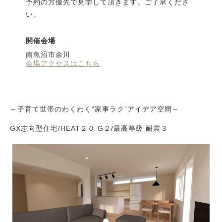
予約の方優先で見学して頂きます。ご了承くださ
い。
開催会場
南魚沼市余川
会場アクセスはこちら
～子育て世帯のわくわく“家事ラク”アイデア空間～
GX志向型住宅/HEAT２０ G２/最高等級 耐震３