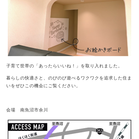
Works
施工例
子育て世帯の「あったらいいね！」を取り入れました。
新築注文住宅
暮らし再生
暮らしの快適さと、のびのび遊べるワクワクを追求した住ま
いをぜひこの機会にご覧ください。
Event
イベント
会場 南魚沼市余川
Real estate
不動産情報
Philosophy & Promise
経営理念＆5つのお約束