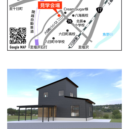
Initiative
取り組み
After Service
建ててからのお付き合い
Company
会社概要
blog
ブログ