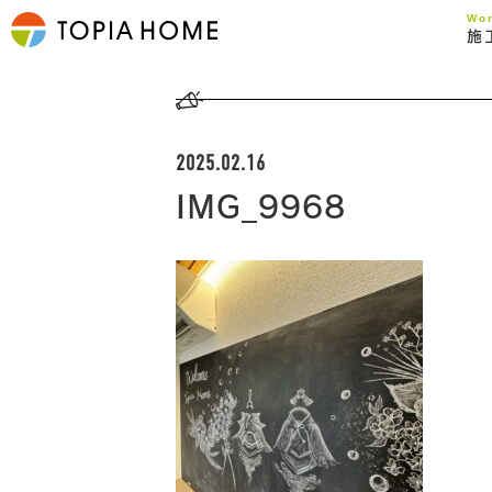
Wo
施
2025.02.16
IMG_9968