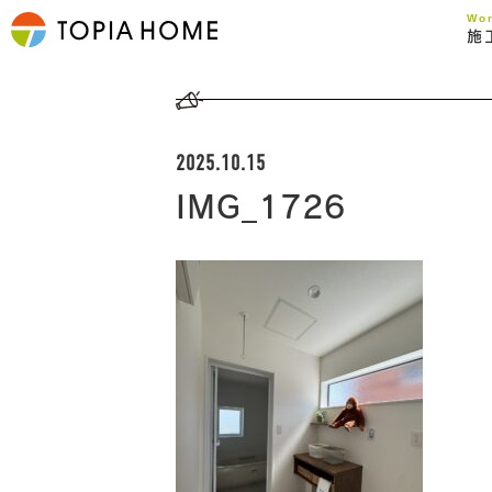
Wo
施
2025.10.15
IMG_1726