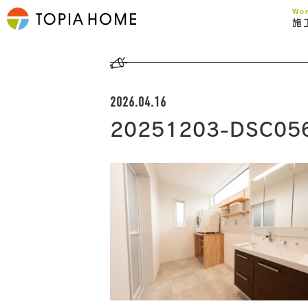
Wo
施
2026.04.16
20251203-DSC05