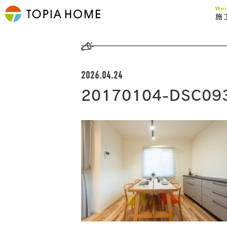
Wo
施
2026.04.24
20170104-DSC09