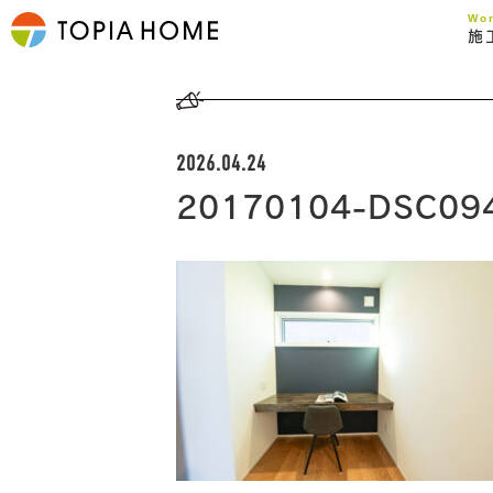
Wo
施
2026.04.24
20170104-DSC09