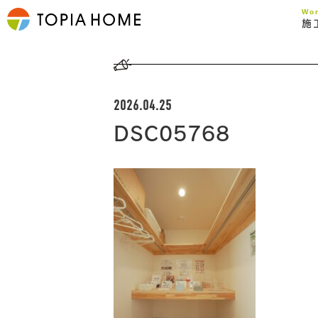
Wo
施
2026.04.25
DSC05768