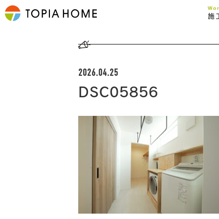
Wo
施
2026.04.25
DSC05856