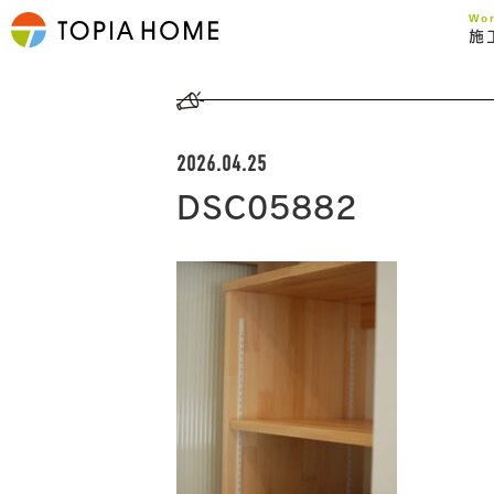
Wo
施
2026.04.25
DSC05882