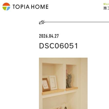
Wo
施
2026.04.27
DSC06051