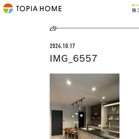
Wo
施
2024.10.17
IMG_6557